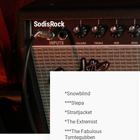
Siirry
sivun
SodisRock
sisältöön
*Snowblind
***Stepa
*Straitjacket
*The Extremist
***The Fabulous
Tomtegubben