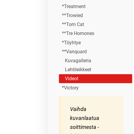
*Treatment
**Trowied
**Tom Cat
**Tre Homones
*Töyhtye
**Vanquard
Kuvagalleria
Lehtileikkeet
Videot
*Victory
Vaihda
kuvanlaatua
soittimesta -