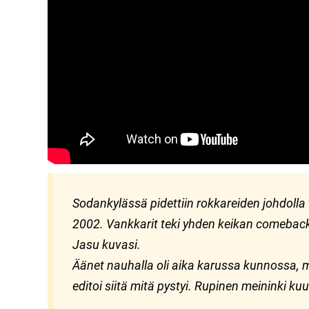
YouTube-videon näyttäminen ei onnistunut. T
yksityisyysasetukset.
Sodankylässä pidettiin rokkareiden johdoll
2002. Vankkarit teki yhden keikan comeback
Jasu kuvasi.
Äänet nauhalla oli aika karussa kunnossa,
editoi siitä mitä pystyi. Rupinen meininki ku