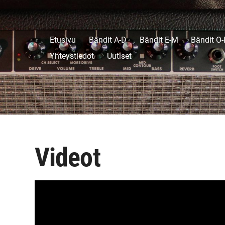
Etusivu
Bändit A-D
Bändit E-M
Bändit O-
Yhteystiedot
Uutiset
Videot