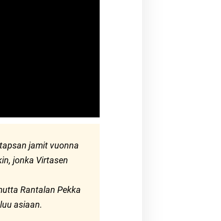
arkista selaimen
a tapsan jamit vuonna
in, jonka Virtasen
 mutta Rantalan Pekka
uluu asiaan.