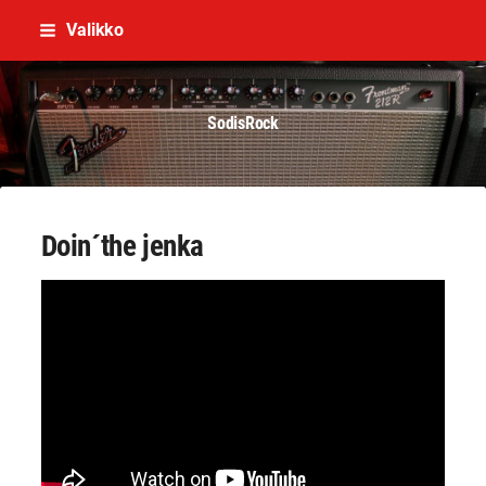
Siirry
Valikko
sivun
sisältöön
SodisRock
Doin´the jenka
YouTube-videon näyttäminen ei onnistunut.
Tarkista selaimen yksityisyysasetukset.