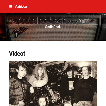
Siirry
Valikko
sivun
sisältöön
SodisRock
Videot