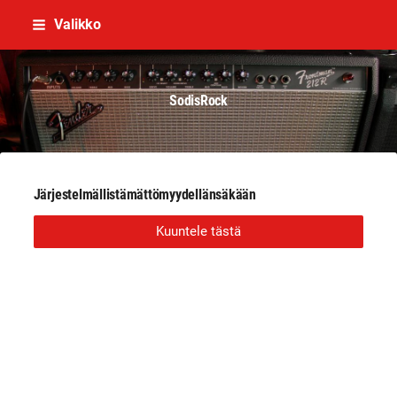
Siirry
Valikko
sivun
sisältöön
SodisRock
Järjestelmällistämättömyydellänsäkään
Kuuntele tästä