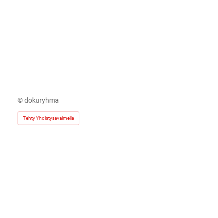
©
dokuryhma
Tehty Yhdistysavaimella