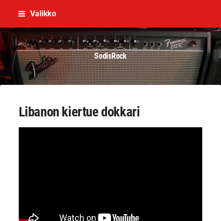
Siirry
Valikko
sivun
sisältöön
SodisRock
Libanon kiertue dokkari
YouTube-videon näyttäminen ei onnistunut.
Tarkista selaimen yksityisyysasetukset.