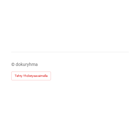
©
dokuryhma
Tehty Yhdistysavaimella