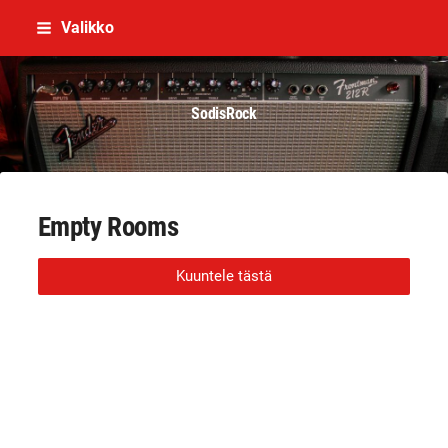
Siirry
Valikko
sivun
sisältöön
SodisRock
Empty Rooms
Kuuntele tästä