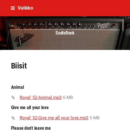
Siirry
Valikko
sivun
sisältöön
SodisRock
Biisit
Animal
Royal' 52-Animal.mp3
6 MB
Give me all your love
Royal' 52-Give me all your love.mp3
5 MB
Please don't leave me