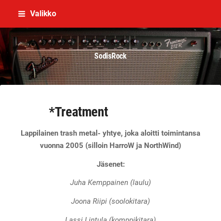
Siirry
Valikko
sivun
sisältöön
SodisRock
*Treatment
Lappilainen trash metal- yhtye, joka aloitti toimintansa
vuonna 2005 (silloin HarroW ja NorthWind)
Jäsenet:
Juha Kemppainen (laulu)
Joona Riipi (soolokitara)
Lassi Lintula (komppikitara)