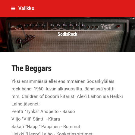
Siirry
Valikko
sivun
sisältöön
SodisRock
The Beggars
Yksi ensimmäisiä ellei ensimmäinen Sodankyläläis
rock bändi 1960 -luvun alkuvuosilta. Bändissä soitti
mm. Children of bodom kitaristi Alexi Laihon isä Heikki
Laiho.jäsenet:
Pentti "Tynkä" Ahopelto - Basso
Viljo "Vili" Säntti - Kitara
Sakari "Nappi" Pappinen - Rummut
Heikki "Henry" Laiho - Kosketinsoittimet