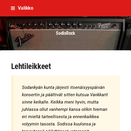
Siirry
Valikko
sivun
sisältöön
SodisRock
Lehtileikkeet
Sodankyän kunta järjesti itsenäisyyspäivän
konsertin ja päättivät sitten kutsua Vankkarit
sinne keikalle. Keikka meni hyvin, mutta
juhlassa ollut vanhempi kansa olikin hieman
eri mieltä taiteellisesta ja ennenkaikkea
volyymin tasosta. Sodissa kuulonsa ja