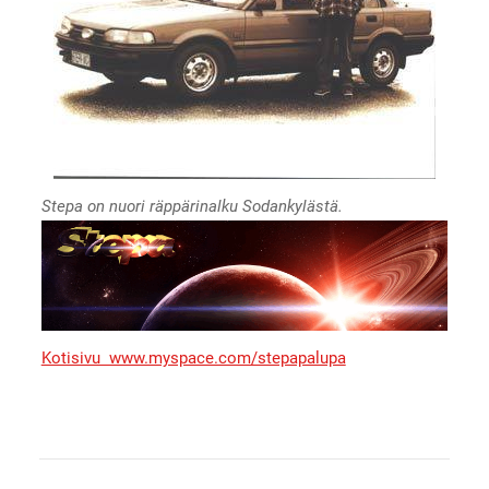
Stepa on nuori räppärinalku Sodankylästä.
Kotisivu www.myspace.com/stepapalupa