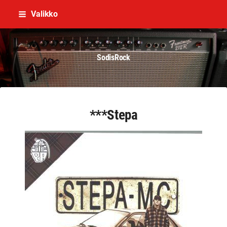
Siirry
Valikko
sivun
sisältöön
SodisRock
***Stepa