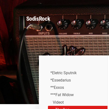
Siirry
sivun
SodisRock
sisältöön
*Eletric Sputnik
*Essedarius
**Exxos
***Fat Widow
Videot