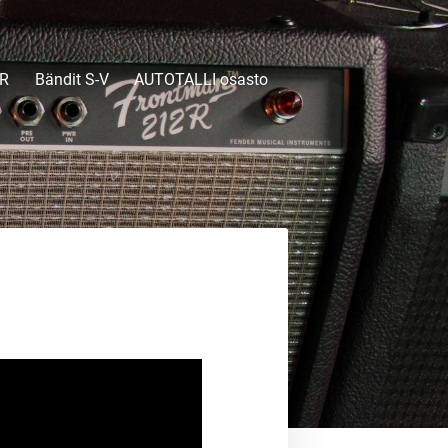
-R
Bändit S-V
AUTOTALLI osasto