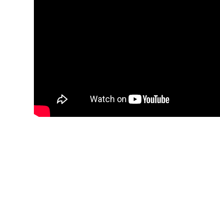
YouTube-videon näyttäminen ei onnistunut. T
yksityisyysasetukset.