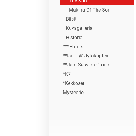
The Son
Making Of The Son
Biisit
Kuvagalleria
Historia
***Hämis
**Iso T @ Jytäkopteri
**Jam Session Group
*K7
*Kekkoset
Mysteerio