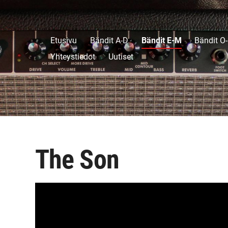
Etusivu
Bändit A-D
Bändit E-M
Bändit O
Yhteystiedot
Uutiset
The Son