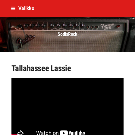
Siirry
Valikko
sivun
sisältöön
SodisRock
Tallahassee Lassie
YouTube-videon näyttäminen ei onnistunut.
Tarkista selaimen yksityisyysasetukset.