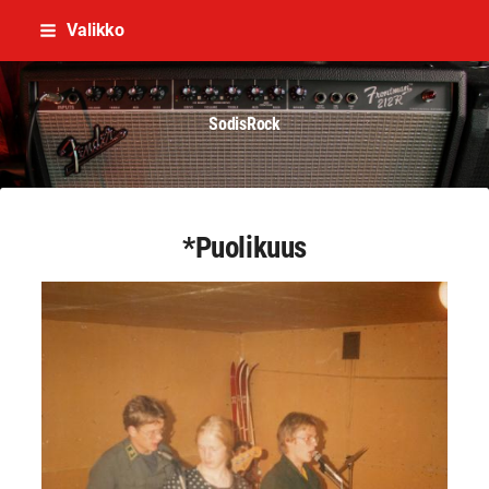
Siirry
Valikko
sivun
sisältöön
SodisRock
*Puolikuus