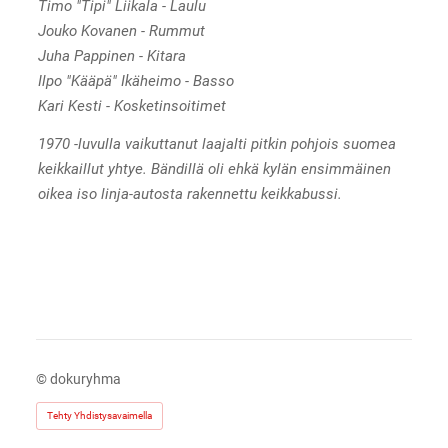
Timo "Tipi" Liikala - Laulu
Jouko Kovanen - Rummut
Juha Pappinen - Kitara
Ilpo "Kääpä" Ikäheimo - Basso
Kari Kesti - Kosketinsoitimet
1970 -luvulla vaikuttanut laajalti pitkin pohjois suomea
keikkaillut yhtye. Bändillä oli ehkä kylän ensimmäinen
oikea iso linja-autosta rakennettu keikkabussi.
©
dokuryhma
Tehty Yhdistysavaimella