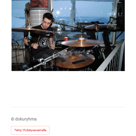
©
dokuryhma
Tehty Yhdistysavaimella