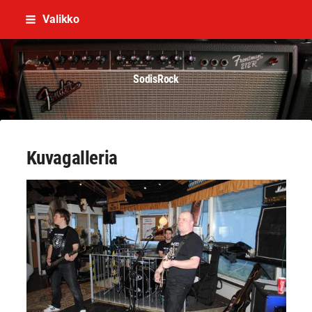
Siirry
Valikko
sivun
sisältöön
SodisRock
Kuvagalleria