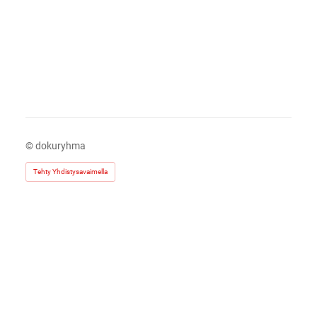
©
dokuryhma
Tehty Yhdistysavaimella