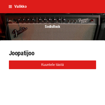
Siirry
Valikko
sivun
sisältöön
SodisRock
Joopatijoo
Kuuntele tästä