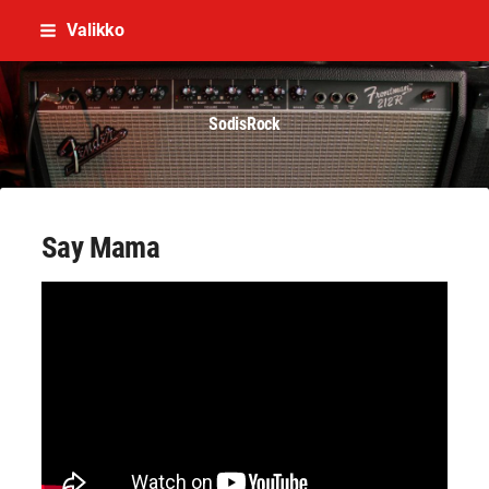
Siirry
Valikko
sivun
sisältöön
SodisRock
Say Mama
YouTube-videon näyttäminen ei onnistunut.
Tarkista selaimen yksityisyysasetukset.