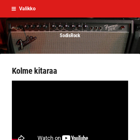
Siirry
Valikko
sivun
sisältöön
SodisRock
Kolme kitaraa
YouTube-videon näyttäminen ei onnistunut.
Tarkista selaimen yksityisyysasetukset.