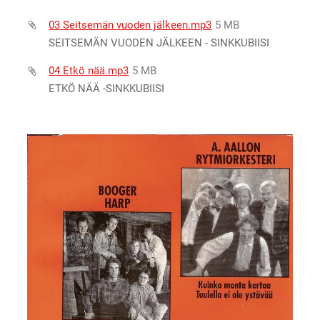
03 Seitsemän vuoden jälkeen.mp3
5 MB
SEITSEMÄN VUODEN JÄLKEEN - SINKKUBIISI
04 Etkö nää.mp3
5 MB
ETKÖ NÄÄ -SINKKUBIISI