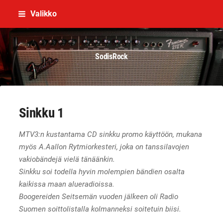
Siirry
Valikko
sivun
sisältöön
SodisRock
Sinkku 1
MTV3:n kustantama CD sinkku promo käyttöön, mukana
myös A.Aallon Rytmiorkesteri, joka on tanssilavojen
vakiobändejä vielä tänäänkin.
Sinkku soi todella hyvin molempien bändien osalta
kaikissa maan alueradioissa.
Boogereiden Seitsemän vuoden jälkeen oli Radio
Suomen soittolistalla kolmanneksi soitetuin biisi.