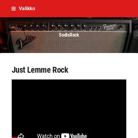
Siirry
Valikko
sivun
sisältöön
SodisRock
Just Lemme Rock
YouTube-videon näyttäminen ei onnistunut.
Tarkista selaimen yksityisyysasetukset.