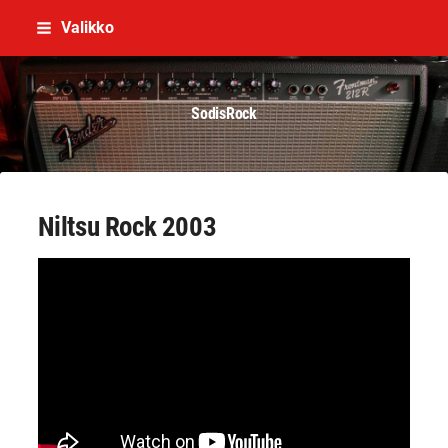
Siirry
Valikko
sivun
sisältöön
SodisRock
Niltsu Rock 2003
YouTube-videon näyttäminen ei onnistunut.
Tarkista selaimen yksityisyysasetukset.