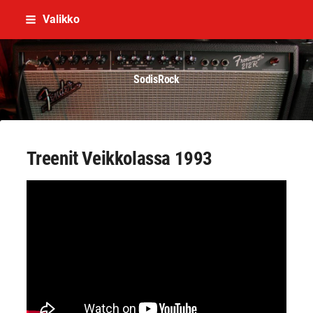
Siirry
Valikko
sivun
sisältöön
SodisRock
Treenit Veikkolassa 1993
YouTube-videon näyttäminen ei onnistunut.
Tarkista selaimen yksityisyysasetukset.