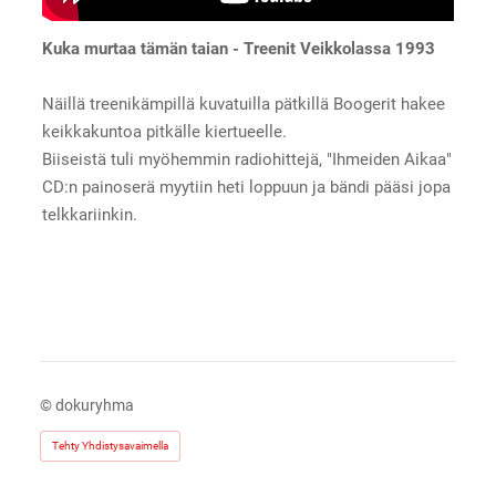
Kuka murtaa tämän taian - Treenit Veikkolassa 1993
Näillä treenikämpillä kuvatuilla pätkillä Boogerit hakee
keikkakuntoa pitkälle kiertueelle.
Biiseistä tuli myöhemmin radiohittejä, "Ihmeiden Aikaa"
CD:n painoserä myytiin heti loppuun ja bändi pääsi jopa
telkkariinkin.
©
dokuryhma
Tehty Yhdistysavaimella