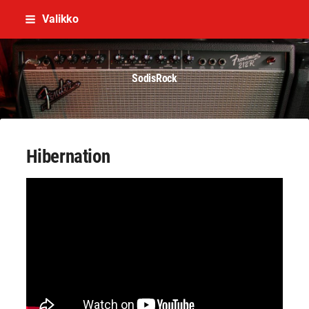
Siirry
Valikko
sivun
sisältöön
SodisRock
Hibernation
YouTube-videon näyttäminen ei onnistunut.
Tarkista selaimen yksityisyysasetukset.