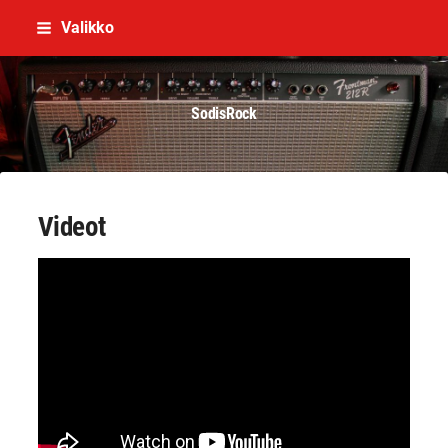
Siirry
Valikko
sivun
sisältöön
SodisRock
Videot
YouTube-videon näyttäminen ei onnistunut.
Tarkista selaimen yksityisyysasetukset.