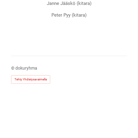
Janne Jääskö (kitara)
Peter Pyy (kitara)
©
dokuryhma
Tehty Yhdistysavaimella