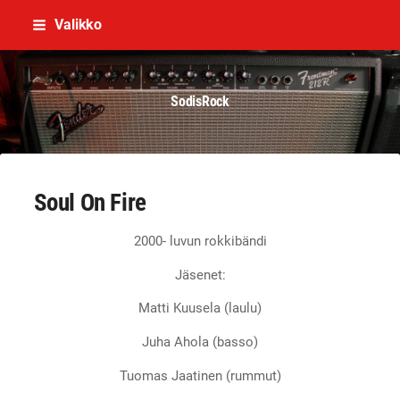
Siirry
Valikko
sivun
sisältöön
SodisRock
Soul On Fire
2000- luvun rokkibändi
Jäsenet:
Matti Kuusela (laulu)
Juha Ahola (basso)
Tuomas Jaatinen (rummut)