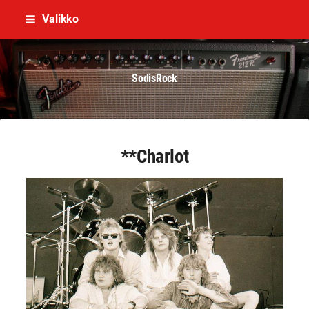
Siirry
Valikko
sivun
sisältöön
SodisRock
**Charlot