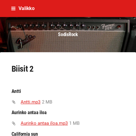
Siirry
Valikko
sivun
sisältöön
SodisRock
Biisit 2
Antti
Antti.mp3
2 MB
Aurinko antaa iloa
Aurinko antaa iloa.mp3
1 MB
California sun