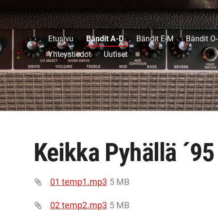
Etusivu
Bändit A-D
Bändit E-M
Bändit O
Yhteystiedot
Uutiset
Keikka Pyhällä ´95
01 temp1.mp3
5 MB
02 temp2.mp3
5 MB