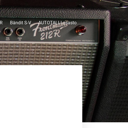
-R
Bändit S-V
AUTOTALLI osasto