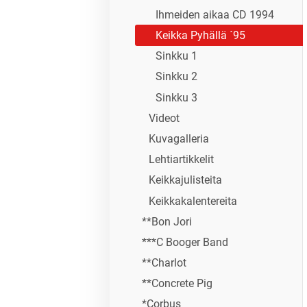
Ihmeiden aikaa CD 1994
Keikka Pyhällä ´95
Sinkku 1
Sinkku 2
Sinkku 3
Videot
Kuvagalleria
Lehtiartikkelit
Keikkajulisteita
Keikkakalentereita
**Bon Jori
***C Booger Band
**Charlot
**Concrete Pig
*Corbus