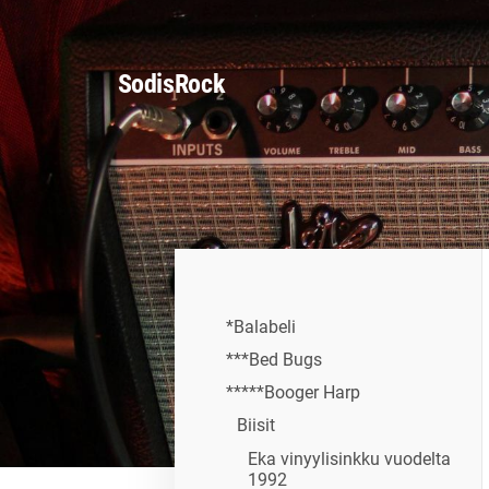
Siirry
sivun
SodisRock
sisältöön
*Balabeli
***Bed Bugs
*****Booger Harp
Biisit
Eka vinyylisinkku vuodelta
1992