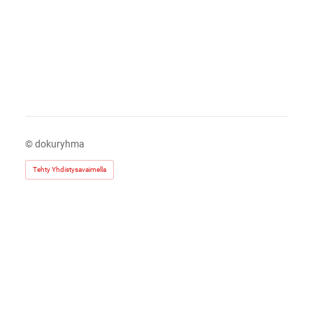
©
dokuryhma
Tehty Yhdistysavaimella