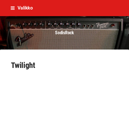
Siirry
Valikko
sivun
sisältöön
SodisRock
Twilight