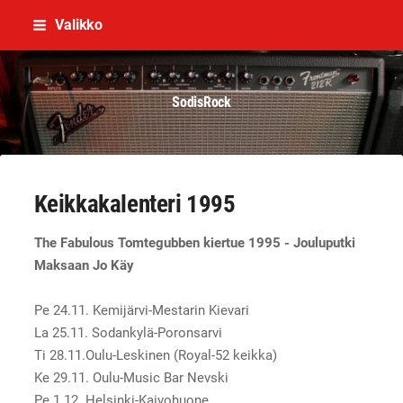
Siirry
Valikko
sivun
sisältöön
SodisRock
Keikkakalenteri 1995
The Fabulous Tomtegubben kiertue 1995 - Jouluputki
Maksaan Jo Käy
Pe 24.11. Kemijärvi-Mestarin Kievari
La 25.11. Sodankylä-Poronsarvi
Ti 28.11.Oulu-Leskinen (Royal-52 keikka)
Ke 29.11. Oulu-Music Bar Nevski
Pe 1.12. Helsinki-Kaivohuone