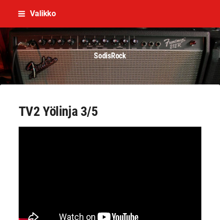
Siirry
Valikko
sivun
sisältöön
SodisRock
TV2 Yölinja 3/5
YouTube-videon näyttäminen ei onnistunut.
Tarkista selaimen yksityisyysasetukset.