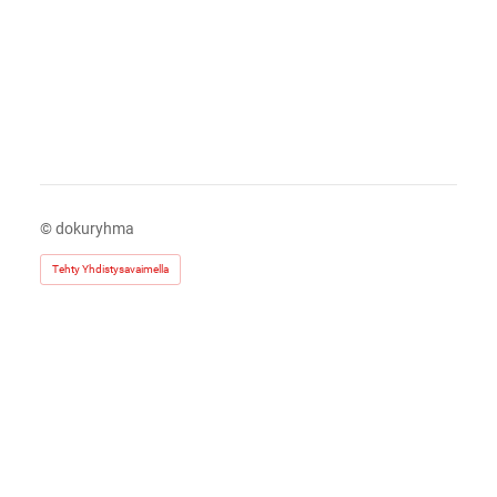
©
dokuryhma
Tehty Yhdistysavaimella