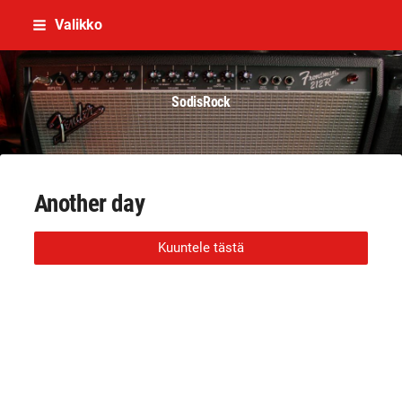
Siirry
Valikko
sivun
sisältöön
SodisRock
Another day
Kuuntele tästä