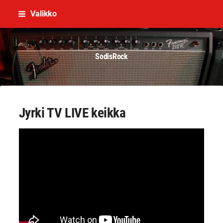
Siirry
Valikko
sivun
sisältöön
SodisRock
Jyrki TV LIVE keikka
YouTube-videon näyttäminen ei onnistunut.
Tarkista selaimen yksityisyysasetukset.