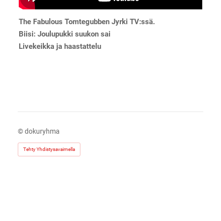
The Fabulous Tomtegubben Jyrki TV:ssä.
Biisi: Joulupukki suukon sai
Livekeikka ja haastattelu
©
dokuryhma
Tehty Yhdistysavaimella