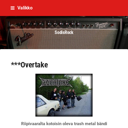
Siirry
Valikko
sivun
sisältöön
SodisRock
***Overtake
Riipivaaralta kotoisin oleva trash metal bändi