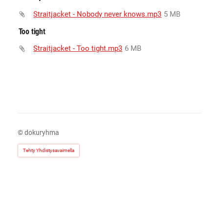
Straitjacket - Nobody never knows.mp3
5 MB
Too tight
Straitjacket - Too tight.mp3
6 MB
©
dokuryhma
Tehty Yhdistysavaimella