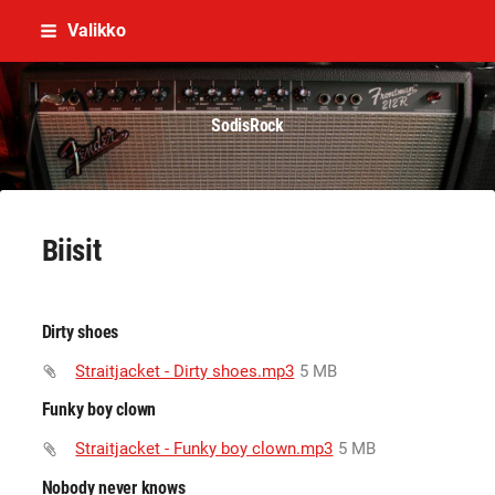
Siirry
Valikko
sivun
sisältöön
SodisRock
Biisit
Dirty shoes
Straitjacket - Dirty shoes.mp3
5 MB
Funky boy clown
Straitjacket - Funky boy clown.mp3
5 MB
Nobody never knows