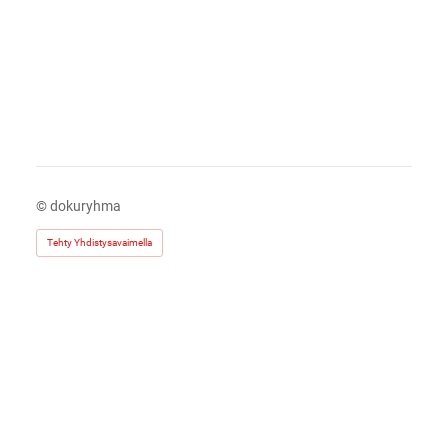
©
dokuryhma
Tehty Yhdistysavaimella