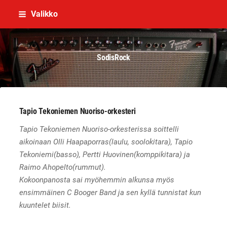
Siirry
Valikko
sivun
sisältöön
SodisRock
Tapio Tekoniemen Nuoriso-orkesteri
Tapio Tekoniemen Nuoriso-orkesterissa soittelli
aikoinaan Olli Haapaporras(laulu, soolokitara), Tapio
Tekoniemi(basso), Pertti Huovinen(komppikitara) ja
Raimo Ahopelto(rummut).
Kokoonpanosta sai myöhemmin alkunsa myös
ensimmäinen C Booger Band ja sen kyllä tunnistat kun
kuuntelet biisit.