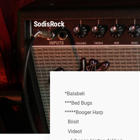
Siirry
sivun
SodisRock
sisältöön
*Balabeli
***Bed Bugs
*****Booger Harp
Biisit
Videot