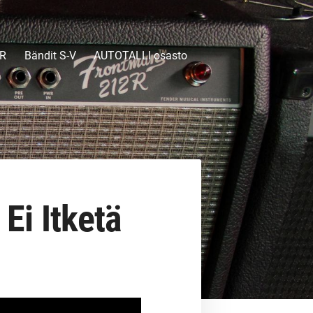
-R
Bändit S-V
AUTOTALLI osasto
Ei Itketä