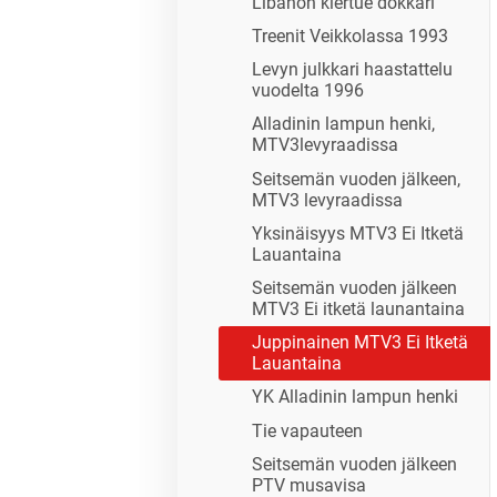
Libanon kiertue dokkari
Treenit Veikkolassa 1993
Levyn julkkari haastattelu
vuodelta 1996
Alladinin lampun henki,
MTV3levyraadissa
Seitsemän vuoden jälkeen,
MTV3 levyraadissa
Yksinäisyys MTV3 Ei Itketä
Lauantaina
Seitsemän vuoden jälkeen
MTV3 Ei itketä launantaina
Juppinainen MTV3 Ei Itketä
Lauantaina
YK Alladinin lampun henki
Tie vapauteen
Seitsemän vuoden jälkeen
PTV musavisa