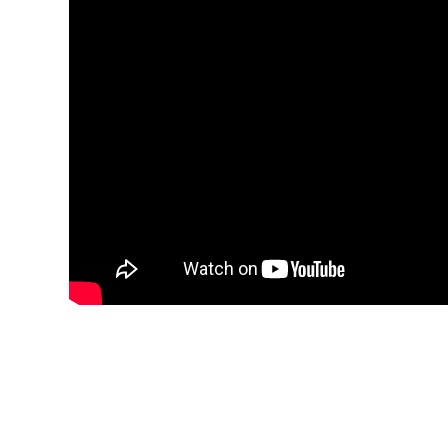
YouTube-videon näyttäminen ei onnistunut. T
yksityisyysasetukset.