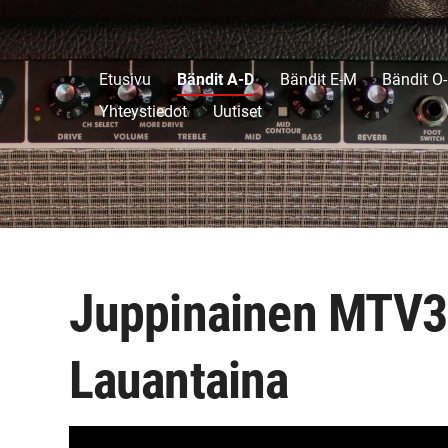
Etusivu
Bändit A-D
Bändit E-M
Bändit O
Yhteystiedot
Uutiset
Juppinainen MTV3 
Lauantaina