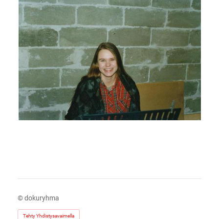
©
dokuryhma
Tehty Yhdistysavaimella