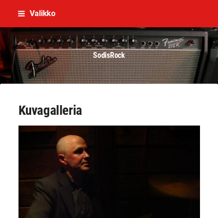
Siirry
Valikko
sivun
sisältöön
SodisRock
Kuvagalleria