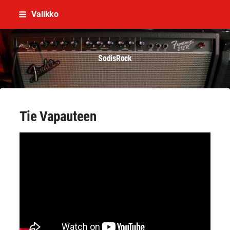
Siirry
Valikko
sivun
sisältöön
SodisRock
Tie Vapauteen
YouTube-videon näyttäminen ei onnistunut.
Tarkista selaimen yksityisyysasetukset.