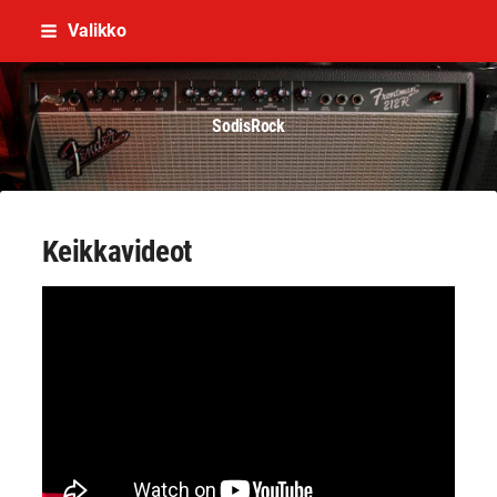
Siirry
Valikko
sivun
sisältöön
SodisRock
Keikkavideot
YouTube-videon näyttäminen ei onnistunut.
Tarkista selaimen yksityisyysasetukset.