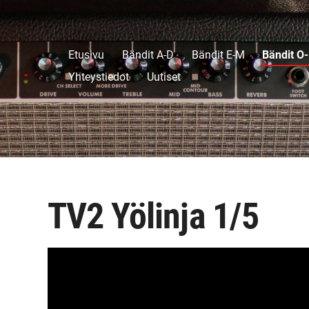
Etusivu
Bändit A-D
Bändit E-M
Bändit O
Yhteystiedot
Uutiset
TV2 Yölinja 1/5