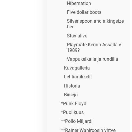
Hibernation
Five dollar boots
Silver spoon and a kingsize
bed
Stay alive
Playmate Kemin Assalla v.
1989?
Vappukeikalla ja rundilla
Kuvagalleria
Lehtiartikkelit
Historia
Biisejä
*Punk Floyd
*Puolikuus
**Pöllö Miljardi
**Rainer Wahlroosin yhtye