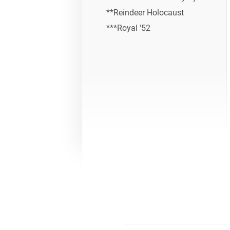
**Reindeer Holocaust
***Royal '52