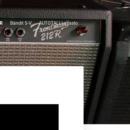
-R
Bändit S-V
AUTOTALLI osasto