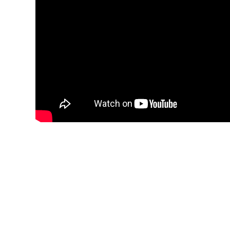
YouTube-videon näyttäminen ei onnistunut. T
yksityisyysasetukset.