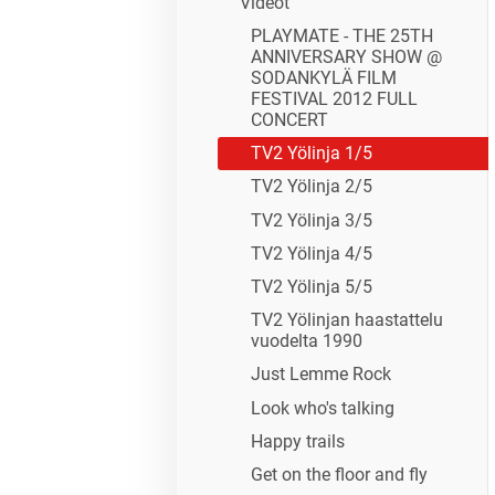
Videot
PLAYMATE - THE 25TH
ANNIVERSARY SHOW @
SODANKYLÄ FILM
FESTIVAL 2012 FULL
CONCERT
TV2 Yölinja 1/5
TV2 Yölinja 2/5
TV2 Yölinja 3/5
TV2 Yölinja 4/5
TV2 Yölinja 5/5
TV2 Yölinjan haastattelu
vuodelta 1990
Just Lemme Rock
Look who's talking
Happy trails
Get on the floor and fly