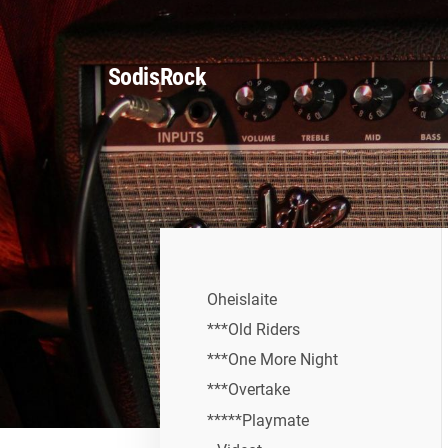
Siirry
sivun
SodisRock
sisältöön
Oheislaite
***Old Riders
***One More Night
***Overtake
*****Playmate