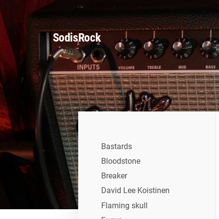
Siirry
sivun
SodisRock
sisältöön
Bastards
Bloodstone
Breaker
David Lee Koistinen
Flaming skull