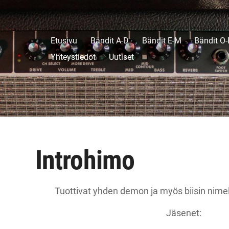
Etusivu
Bändit A-D
Bändit E-M
Bändit O-
Yhteystiedot
Uutiset
Introhimo
Tuottivat yhden demon ja myös biisin nime
Jäsenet: