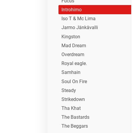
Fucus
Introhimo
Iso T & Mc Lima
Jarmo Jänkävalli
Kingston
Mad Dream
Overdream
Royal eagle.
Samhain
Soul On Fire
Steady
Strikedown
Tha Khat
The Bastards
The Beggars