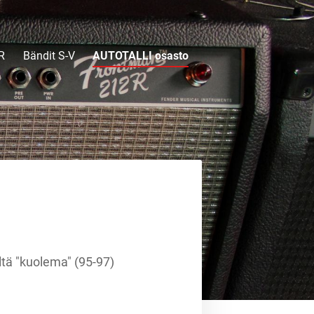
R
Bändit S-V
AUTOTALLI osasto
ltä "kuolema" (95-97)