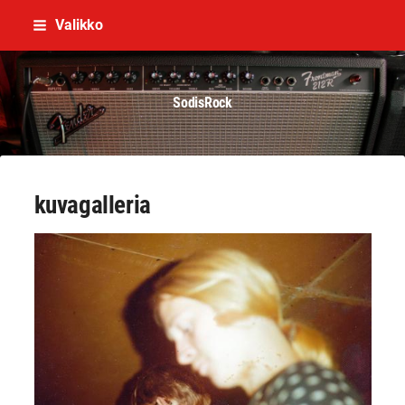
Siirry
Valikko
sivun
sisältöön
SodisRock
kuvagalleria